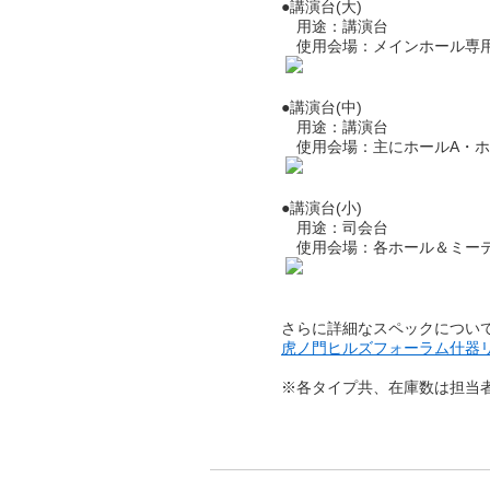
●講演台(大)
用途：講演台
使用会場：メインホール専
●講演台(中)
用途：講演台
使用会場：主にホールA・ホ
●講演台(小)
用途：司会台
使用会場：各ホール＆ミー
さらに詳細なスペックについ
虎ノ門ヒルズフォーラム什器リス
※各タイプ共、在庫数は担当