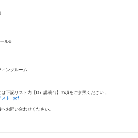
用
ールB
ティングルーム
ては下記リスト内【D）講演台】の項をご参照ください 。
ト .pdf
者へお問い合わせください。