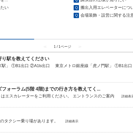
りたい
搬出入用エレベーターにつ
会場装飾・設営に関する注意点
≪
1 / 1ページ
≫
寄り駅を教えてください
」 ①B1出口 ②A1b出口 東京メトロ銀座線「虎ノ門駅」 ①B1出口 
ォーラム(5階 4階)までの行き方を教えてく...
くはエスカレーターをご利用ください。 エントランスのご案内
詳細表
通のタクシー乗り場があります。
詳細表示