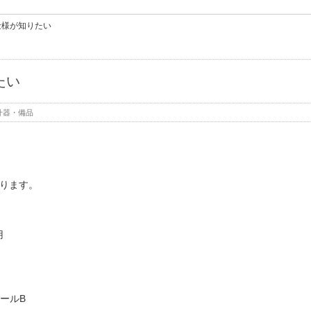
仕様が知りたい
たい
什器・備品
おります。
用
ールB