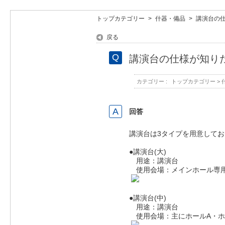
トップカテゴリー
>
什器・備品
>
講演台の
戻る
講演台の仕様が知り
カテゴリー :
トップカテゴリー
>
回答
講演台は3タイプを用意して
●講演台(大)
用途：講演台
使用会場：メインホール専
●講演台(中)
用途：講演台
使用会場：主にホールA・ホ