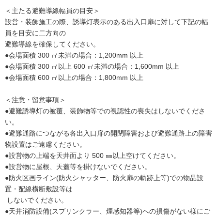
＜主たる避難導線幅員の目安＞
設営・装飾施工の際、誘導灯表示のある出入口扉に対して下記の幅
員を目安に二方向の
避難導線を確保してください。
●会場面積 300 ㎡未満の場合：1,200mm 以上
●会場面積 300 ㎡以上 600 ㎡未満の場合：1,600mm 以上
●会場面積 600 ㎡以上の場合：1,800mm 以上
＜注意・留意事項＞
●避難誘導灯の被覆、装飾物等での視認性の喪失はしないでくださ
い。
●避難通路につながる各出入口扉の開閉障害および避難通路上の障害
物設置はご遠慮ください。
●設営物の上端を天井面より 500 ㎜以上空けてください。
●設営物に屋根、天蓋等を掛けないでください。
●防火区画ライン(防火シャッター、防火扉の軌跡上等)での物品設
置・配線横断敷設等は
しないでください。
●天井消防設備(スプリンクラー、煙感知器等)への損傷がない様にご